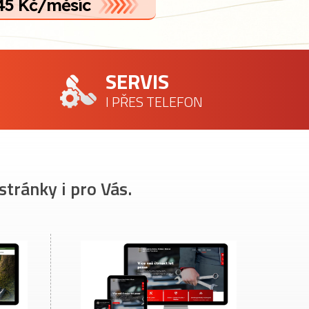
45 Kč/měsíc
SERVIS
I PŘES TELEFON
stránky i pro Vás.