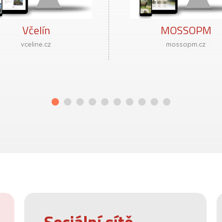
MOSSOPM
Autoservis Dobr
mossopm.cz
autoservis-dobra.cz