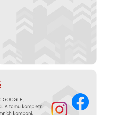
ě
ro GOOGLE,
. K tomu kompletní
amních kampaní.