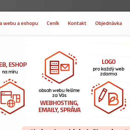
a webu a eshopu
Ceník
Kontakt
Objednávka
LOGO
B, ESHOP
pro každý web
na míru
zdarma
obsah webu řešíme
za Vás
WEBHOSTING,
EMAILY, SPRÁVA