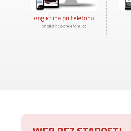
nu
Včelín
vceline.cz