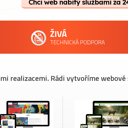
Chci web nabitý službami za 2
ŽIVÁ
TECHNICKÁ PODPORA
imi realizacemi. Rádi vytvoříme webové 