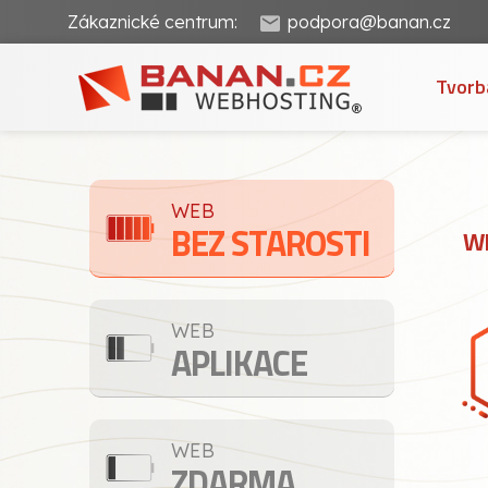
Zákaznické centrum:
podpora@banan.cz
Tvorb
WEB
BEZ STAROSTI
WE
WEB
APLIKACE
WEB
ZDARMA