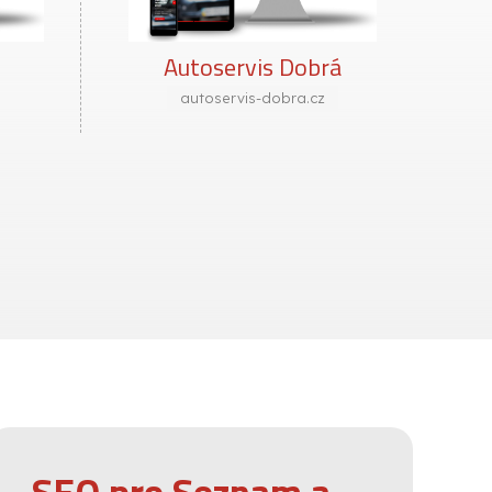
á
Pojízdná lešení
pojizdnaleseni.cz