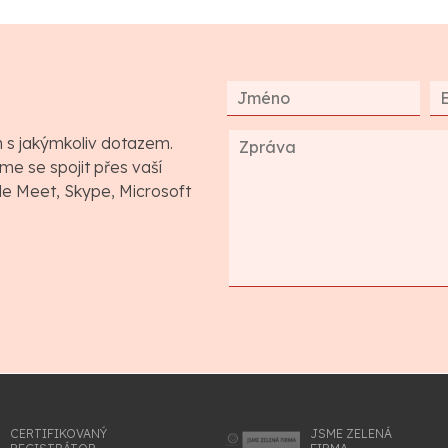
m s jakýmkoliv dotazem.
e se spojit přes vaší
gle Meet, Skype, Microsoft
CERTIFIKOVANÝ
JSME ZELENÁ